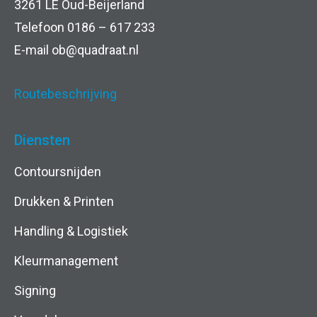
o
3261 LE Oud-Beijerland
a
r
Telefoon 0186 – 617 233
c
E-mail
ob@quadraat.nl
w
y
a
Routebeschrijving
a
Diensten
r
Contoursnijden
d
Drukken & Printen
e
Handling & Logistiek
n
Kleurmanagement
Signing