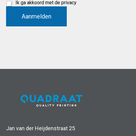
E
m
m
Ik ga akkoord met de
privacy
m
e
e
Aanmelden
P
a
E
r
i
m
i
l
a
v
i
a
l
c
P
y
r
v
i
o
Jan van der Heijdenstraat 25
v