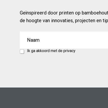
Geïnspireerd door printen op bamboehout 
de hoogte van innovaties, projecten en ti
N
P
Ik ga akkoord met de
privacy
a
r
P
m
i
r
e
v
i
a
v
c
a