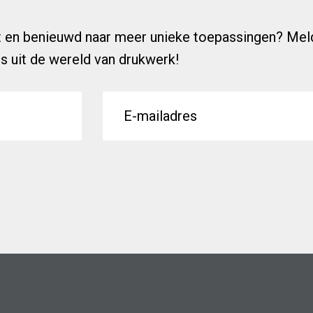
en benieuwd naar meer unieke toepassingen? Meld j
ps uit de wereld van drukwerk!
E
m
a
i
l