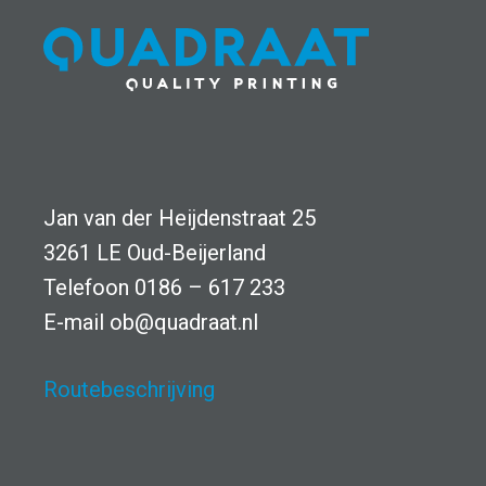
y
c
v
y
o
v
o
o
r
o
Jan van der Heijdenstraat 25
w
3261 LE Oud-Beijerland
r
a
Telefoon 0186 – 617 233
w
E-mail
a
ob@quadraat.nl
a
r
Routebeschrijving
a
d
r
e