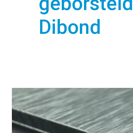
geborstel
Dibond