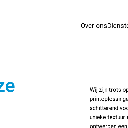
Over ons
Dienst
ze
Wij zijn trots
printoplossinge
schitterend voo
unieke textuur 
ontwerpen een 