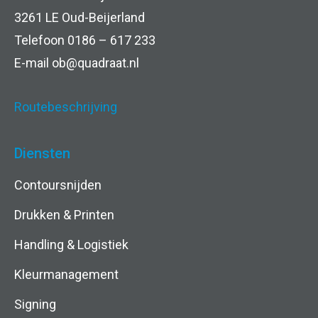
o
3261 LE Oud-Beijerland
r
Telefoon 0186 – 617 233
E-mail
ob@quadraat.nl
w
a
Routebeschrijving
a
Diensten
r
Contoursnijden
d
Drukken & Printen
e
Handling & Logistiek
n
Kleurmanagement
Signing